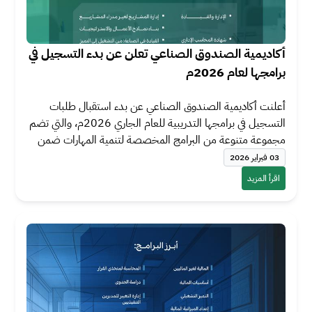
أكاديمية الصندوق الصناعي تعلن عن بدء التسجيل في
برامجها لعام 2026م
أعلنت أكاديمية الصندوق الصناعي عن بدء استقبال طلبات
التسجيل في برامجها التدريبية للعام الجاري 2026م، والتي تضم
مجموعة متنوعة من البرامج المخصصة لتنمية المهارات ضمن
ثلاث حقائب تدريبية: المالية، والإدارة والأعمال، والقيادة، حيث
03 فبراير 2026
ينطلق أول برنامج في 08 فبراير 2026م، وتستمر بقية البرامج
اقرأ المزيد
طوال العام.
وتقدم الأكاديمية هذه البرامج بالشراكة مع نخبة من أعرق
المؤسسات التعليمية محليًا ودوليًا، منها: مركز ستانفورد للتطوير
المهني، ومؤسسة فيتش التعليمية، وجامعة الملك عبد الله
للعلوم والتقنية، وأكاديمية 32 التابعة لمدينة الملك عبد العزيز
للعلوم والتقنية، إضافةً إلى جهات تعليمية أخرى، ومن أبرز البرامج
المتاحة لهذا العام: "شهادة المحاسب الإداري"، و "المالية لغير
الماليين"، و "التميز المؤسسي"، و"استدامة الأعمال"، إلى جانب