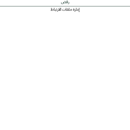
رفض
إدارة ملفات الارتباط
عم
روابط أخرى
الأسئلة الشائعة
لالكتروني